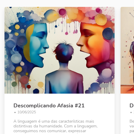
Descomplicando Afasia #21
D
•
10/06/2025
•
A linguagem é uma das características mais
Be
distintivas da humanidade. Com a linguagem,
va
conseguimos nos comunicar, expressar
pa