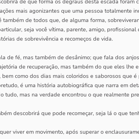
cobrirá de que forma os degraus desta escada foram co
tuações mais agonizantes que uma pessoa totalmente i
s é também de todos que, de alguma forma, sobreviver
articular, seja você vítima, parente, amigo, profissiona
tórias de sobrevivência e recomeços de vida.
fala de fé, mas também de desânimo; que fala dos anj
rajetória de recuperação, mas também do que eles lhe e
, bem como dos dias mais coloridos e saborosos que é p
etudo, é uma história autobiográfica que narra em det
do tudo, mas na verdade encontrou o que realmente pre
ém descobrirá que pode recomeçar, seja lá o que tenha 
uer viver em movimento, após superar o enclausurame