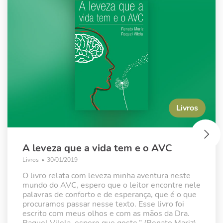
Livros
A leveza que a vida tem e o AVC
Livros
•
30/01/2019
O livro relata com leveza minha aventura neste
mundo do AVC, espero que o leitor encontre nele
palavras de conforto e de esperança, que é o que
procuramos passar nesse texto. Esse livro foi
escrito com meus olhos e com as mãos da Dra.
Raquel Vilela, espero que goste.” (Renato Mariz)