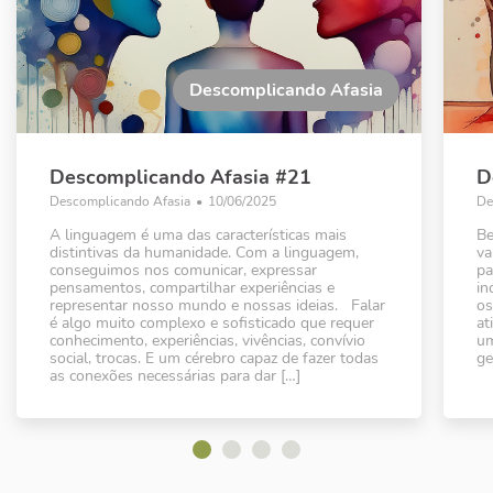
Descomplicando Afasia
Descomplicando Afasia #21
D
Descomplicando Afasia
•
10/06/2025
De
A linguagem é uma das características mais
Be
distintivas da humanidade. Com a linguagem,
va
conseguimos nos comunicar, expressar
pa
pensamentos, compartilhar experiências e
in
representar nosso mundo e nossas ideias. Falar
os
é algo muito complexo e sofisticado que requer
at
conhecimento, experiências, vivências, convívio
um
social, trocas. E um cérebro capaz de fazer todas
ge
as conexões necessárias para dar […]