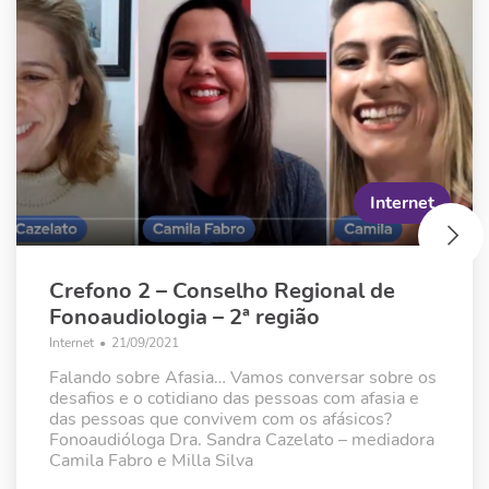
Internet
Crefono 2 – Conselho Regional de
Fonoaudiologia – 2ª região
Internet
•
21/09/2021
Falando sobre Afasia… Vamos conversar sobre os
desafios e o cotidiano das pessoas com afasia e
das pessoas que convivem com os afásicos?
Fonoaudióloga Dra. Sandra Cazelato – mediadora
Camila Fabro e Milla Silva