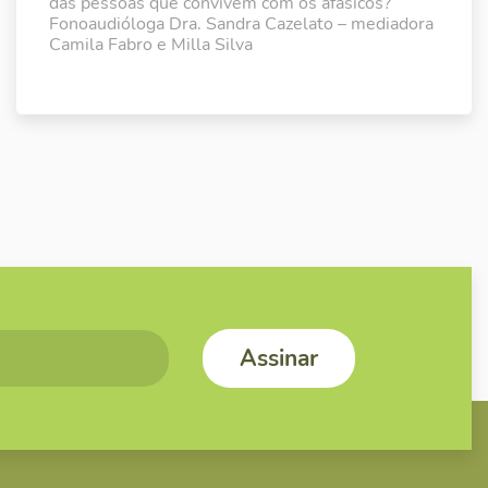
das pessoas que convivem com os afásicos?
Fonoaudióloga Dra. Sandra Cazelato – mediadora
Camila Fabro e Milla Silva