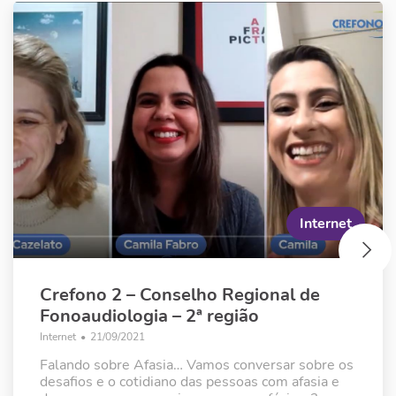
Internet
Crefono 2 – Conselho Regional de
Fonoaudiologia – 2ª região
Internet
•
21/09/2021
Falando sobre Afasia… Vamos conversar sobre os
desafios e o cotidiano das pessoas com afasia e