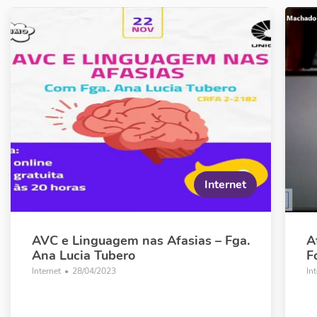
Internet
AVC e Linguagem nas Afasias – Fga.
A
Ana Lucia Tubero
F
Internet
•
28/04/2023
In