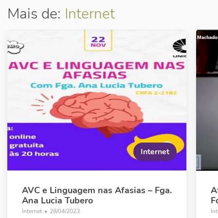
Mais de:
Internet
Internet
AVC e Linguagem nas Afasias – Fga.
A
Ana Lucia Tubero
F
Internet
•
28/04/2023
In