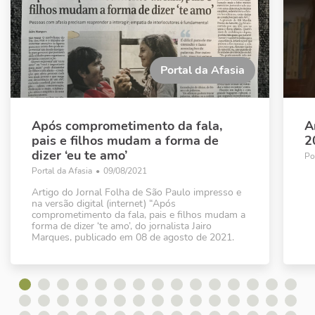
Portal da Afasia
Após comprometimento da fala,
A
pais e filhos mudam a forma de
2
dizer ‘eu te amo’
Po
Portal da Afasia
•
09/08/2021
Artigo do Jornal Folha de São Paulo impresso e
na versão digital (internet) “Após
comprometimento da fala, pais e filhos mudam a
forma de dizer ‘te amo’, do jornalista Jairo
Marques, publicado em 08 de agosto de 2021.