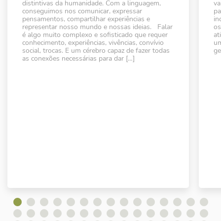
distintivas da humanidade. Com a linguagem,
va
conseguimos nos comunicar, expressar
pa
pensamentos, compartilhar experiências e
in
representar nosso mundo e nossas ideias. Falar
os
é algo muito complexo e sofisticado que requer
at
conhecimento, experiências, vivências, convívio
um
social, trocas. E um cérebro capaz de fazer todas
ge
as conexões necessárias para dar […]